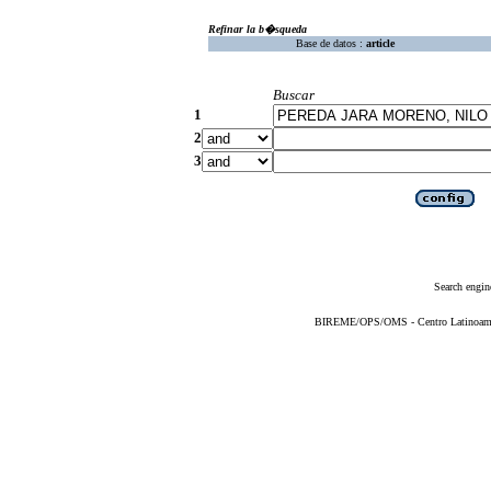
Refinar la b�squeda
Base de datos :
article
Buscar
1
2
3
Search engin
BIREME/OPS/OMS - Centro Latinoameric