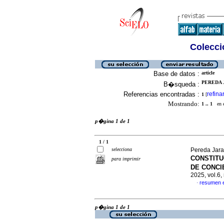
Colecció
Base de datos :
article
PEREDA 
B�squeda :
Referencias encontradas :
refina
1
[
Mostrando:
1 .. 1
en el
p�gina 1 de 1
1 / 1
selecciona
Pereda Jara
CONSTITU
para imprimir
DE CONCI
2025, vol.6
resumen 
·
p�gina 1 de 1