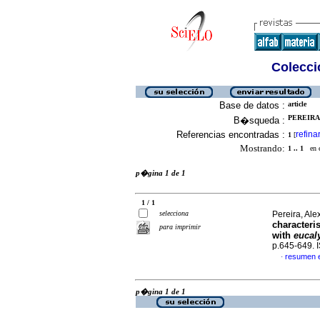
Colecció
Base de datos :
article
PEREIRA
B�squeda :
Referencias encontradas :
refina
1
[
Mostrando:
1 .. 1
en el
p�gina 1 de 1
1 / 1
selecciona
Pereira, Ale
characteri
para imprimir
with
eucal
p.645-649.
resumen 
·
p�gina 1 de 1