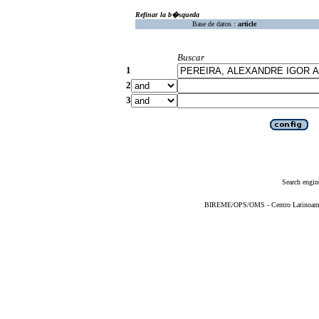
Refinar la b�squeda
Base de datos :
article
Buscar
1
2
3
Search engin
BIREME/OPS/OMS - Centro Latinoameric