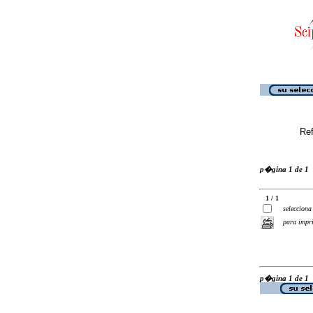
Ref
p�gina 1 de 1
1 / 1
selecciona
para impr
p�gina 1 de 1