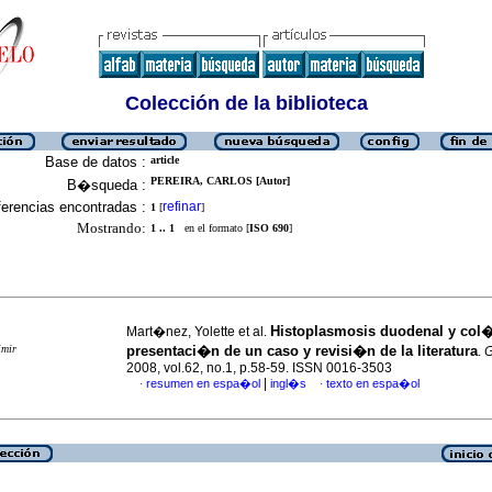
Colección de la biblioteca
Base de datos :
article
PEREIRA, CARLOS [Autor]
B�squeda :
erencias encontradas :
refinar
1
[
]
Mostrando:
1 .. 1
en el formato [
ISO 690
]
Histoplasmosis duodenal y col
Mart�nez, Yolette et al.
imir
presentaci�n de un caso y revisi�n de la literatura
.
2008, vol.62, no.1, p.58-59. ISSN 0016-3503
|
resumen en espa�ol
ingl�s
texto en espa�ol
·
·