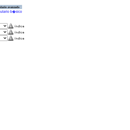
lario avanzado
ulario b�sico