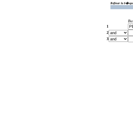
Refinar la b�squ
Bu
1
2
3