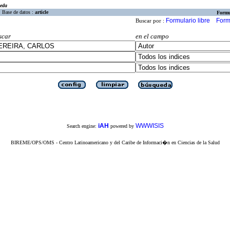
eda
Base de datos :
article
Formu
Formulario libre
Form
Buscar por :
scar
en el campo
iAH
WWWISIS
Search engine:
powered by
BIREME/OPS/OMS - Centro Latinoamericano y del Caribe de Informaci�n en Ciencias de la Salud