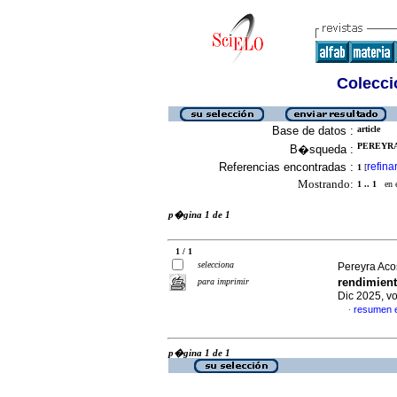
Colecció
Base de datos :
article
PEREYRA 
B�squeda :
Referencias encontradas :
refina
1
[
Mostrando:
1 .. 1
en el
p�gina 1 de 1
1 / 1
selecciona
Pereyra Acos
rendimien
para imprimir
Dic 2025, v
resumen 
·
p�gina 1 de 1