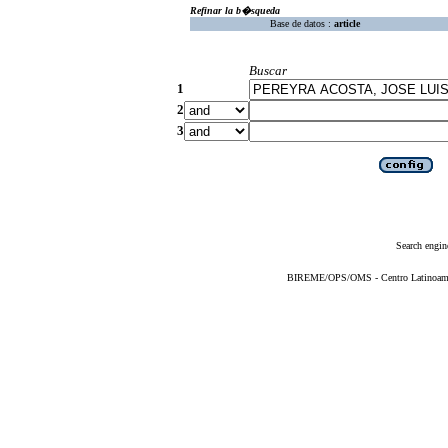
Refinar la b�squeda
Base de datos :
article
Buscar
1
2
3
Search engin
BIREME/OPS/OMS - Centro Latinoameric