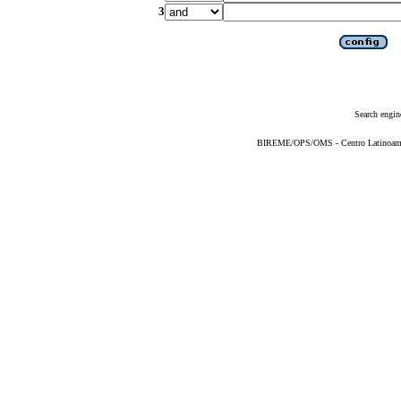
3
Search engin
BIREME/OPS/OMS - Centro Latinoameric