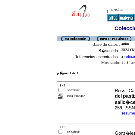
Colecció
Base de datos :
article
PEREYRA,
B�squeda :
Referencias encontradas :
refina
3
[
Mostrando:
1 .. 3
en el
p�gina 1 de 1
1 / 3
selecciona
Rossi, Car
del pasti
para imprimir
salic�c
259. ISSN
resume
·
2 / 3
selecciona
Gonz�lez,