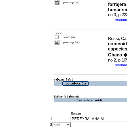
para imprimir
forrajera
bonaere
no.3, p.2
resume
·
3 / 3
selecciona
Rossi, Car
para imprimir
contenido
especies
Chaco �
no.2, p.1
resume
·
p�gina 1 de 1
Refinar la b�squeda
Base de datos :
article
Buscar
1
2