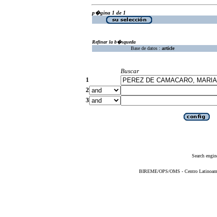
p�gina 1 de 1
Refinar la b�squeda
Base de datos :
article
Buscar
1
2
3
Search engin
BIREME/OPS/OMS - Centro Latinoameric