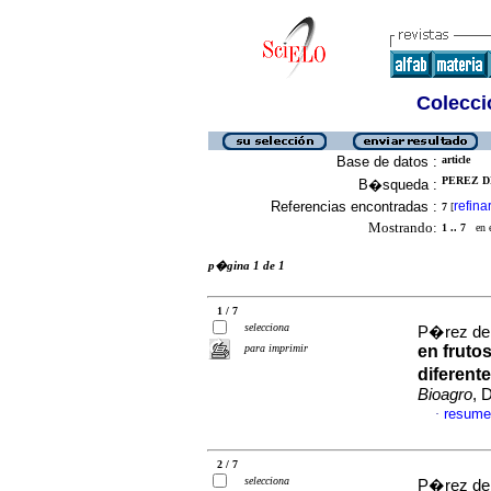
Colecció
Base de datos :
article
PEREZ D
B�squeda :
Referencias encontradas :
refina
7
[
Mostrando:
1 .. 7
en el
p�gina 1 de 1
1 / 7
selecciona
P�rez de
para imprimir
en fruto
diferent
Bioagro
, 
resume
·
2 / 7
selecciona
P�rez de