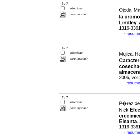
5 / 7
selecciona
Ojeda, Mar
para imprimir
la promo
Lindley
.
1316-336
resume
·
6 / 7
selecciona
Mujica, 
para imprimir
Caracter
cosecha
almacen
2006, vol
resume
·
7 / 7
selecciona
P�rez de
para imprimir
Efec
Nick
crecimie
Elsanta
.
1316-336
resume
·