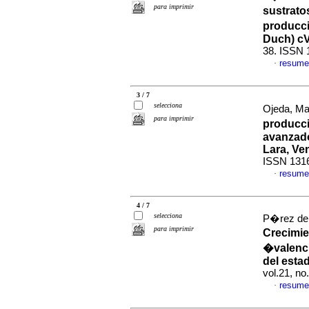
para imprimir
sustrato
producci
Duch) c
38. ISSN 
resume
·
3 / 7
selecciona
Ojeda, Mar
para imprimir
producci
avanzado
Lara, Ve
ISSN 131
resume
·
4 / 7
selecciona
P�rez de
para imprimir
Crecimie
�valenc
del esta
vol.21, n
resume
·