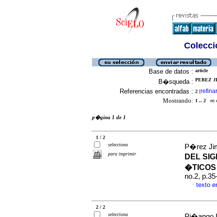
Colecció
Base de datos :
article
PEREZ J
B�squeda :
Referencias encontradas :
refina
2
[
Mostrando:
1 .. 2
en el
p�gina 1 de 1
1 / 2
selecciona
P�rez Ji
para imprimir
DEL SIG
�TICOS
no.2, p.3
texto 
·
2 / 2
selecciona
Pi�ango L,