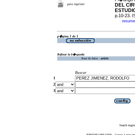
para imprimir
DEL CI
ESTUDI
p.10-23. 
resume
·
p�gina 1 de 1
Refinar la b�squeda
Base de datos :
article
Buscar
1
2
3
Search engin
BIREME/OPS/OMS - Centro Latinoameric