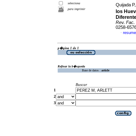
selecciona
Quijada P,
para imprimir
los Huev
Diferent
Rev. Fac. 
0258-657
resume
·
p�gina 1 de 1
Refinar la b�squeda
Base de datos :
article
Buscar
1
2
3