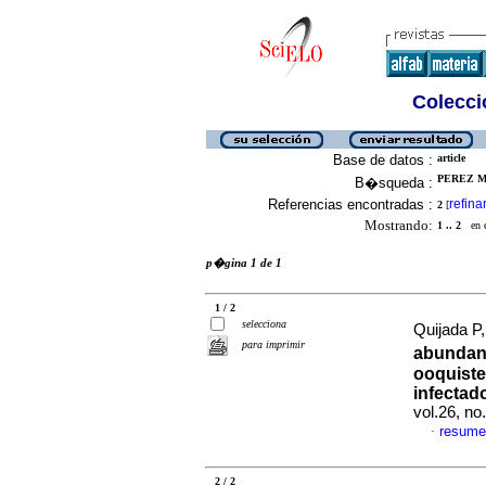
Colecció
Base de datos :
article
PEREZ M,
B�squeda :
Referencias encontradas :
refina
2
[
Mostrando:
1 .. 2
en el
p�gina 1 de 1
1 / 2
selecciona
Quijada P,
para imprimir
abundanc
ooquist
infectad
vol.26, n
resume
·
2 / 2