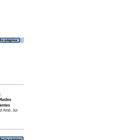
a
Aedes
rentes
ud Amb
, Jul