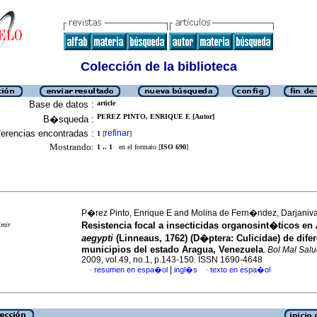
Colección de la biblioteca
Base de datos :
article
PEREZ PINTO, ENRIQUE E [Autor]
B�squeda :
erencias encontradas :
refinar
1
[
]
Mostrando:
1 .. 1
en el formato [
ISO 690
]
P�rez Pinto, Enrique E and Molina de Fern�ndez, Darjaniv
Resistencia focal a insecticidas organosint�ticos en
imir
aegypti
(Linneaus, 1762) (D�ptera: Culicidae) de dife
municipios del estado Aragua, Venezuela
.
Bol Mal Sal
2009, vol.49, no.1, p.143-150. ISSN 1690-4648
|
resumen en espa�ol
ingl�s
texto en espa�ol
·
·