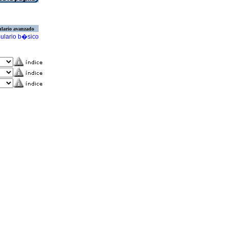
lario avanzado
ulario b�sico