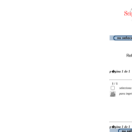
Ref
p�gina 1 de 1
1 / 1
selecciona
para impr
p�gina 1 de 1