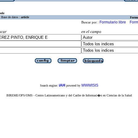
eda
Base de datos :
article
Formu
Formulario libre
Form
Buscar por :
scar
en el campo
iAH
WWWISIS
Search engine:
powered by
BIREME/OPS/OMS - Centro Latinoamericano y del Caribe de Informaci�n en Ciencias de la Salud