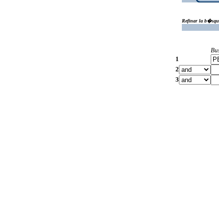
Refinar la b�squ
Bu
1
2
3