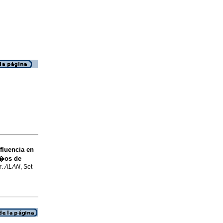
fluencia en
a�os de
r
.
ALAN
, Set