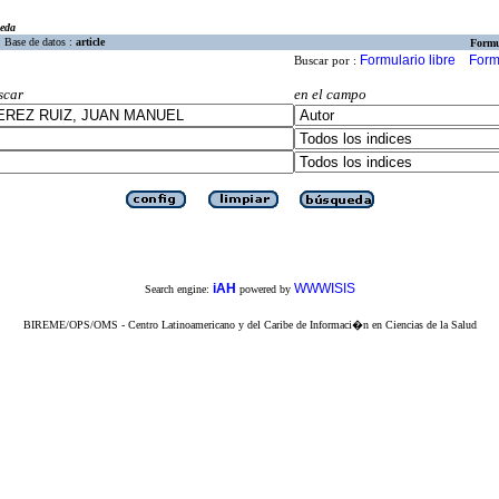
eda
Base de datos :
article
Formu
Formulario libre
Form
Buscar por :
scar
en el campo
iAH
WWWISIS
Search engine:
powered by
BIREME/OPS/OMS - Centro Latinoamericano y del Caribe de Informaci�n en Ciencias de la Salud