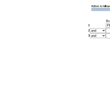
Refinar la b�squ
Bu
1
2
3