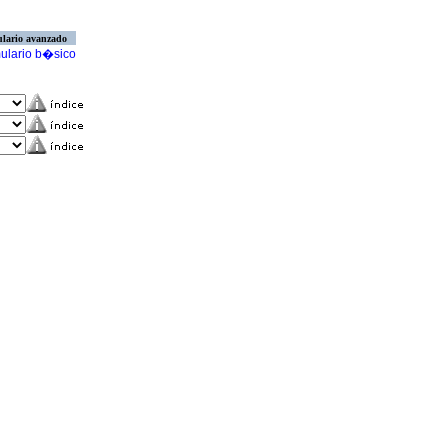
lario avanzado
ulario b�sico