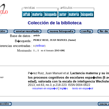
Colección de la biblioteca
Base de datos :
article
PEREZ RUIZ, JUAN MANUEL [Autor]
B�squeda :
erencias encontradas :
refinar
1
[
]
Mostrando:
1 .. 1
en el formato [
ISO 690
]
Lactancia materna y su in
P�rez Ruiz, Juan Manuel et al.
los procesos cognitivos de escolares espa�oles (6 
imir
edad), valorada con la escala de inteligencia Wechsle
2013, vol.63, no.3, p.218-223. ISSN 0004-0622
|
resumen en espa�ol
ingl�s
texto en espa�ol
·
·