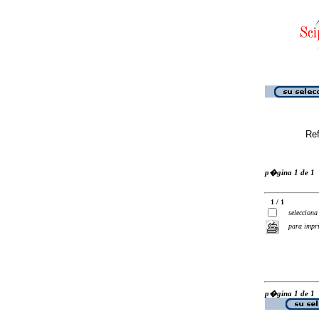
Ref
p�gina 1 de 1
1 / 1
selecciona
para impr
p�gina 1 de 1