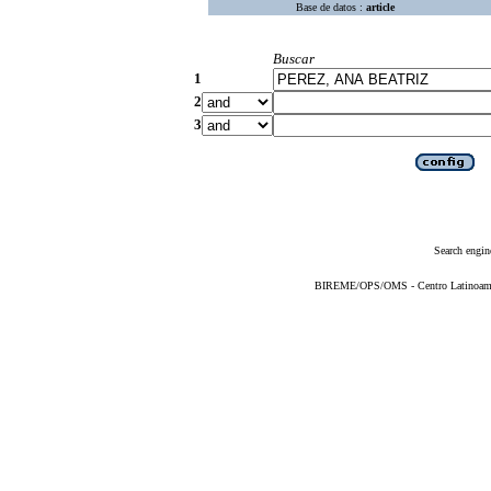
Base de datos :
article
Buscar
1
2
3
Search engin
BIREME/OPS/OMS - Centro Latinoameric