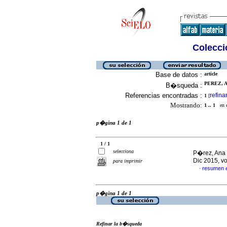
Colecció
Base de datos :
article
PEREZ, A
B�squeda :
Referencias encontradas :
refina
1
[
Mostrando:
1 .. 1
en el
p�gina 1 de 1
1 / 1
selecciona
P�rez, Ana
Dic 2015, v
para imprimir
resumen 
·
p�gina 1 de 1
Refinar la b�squeda