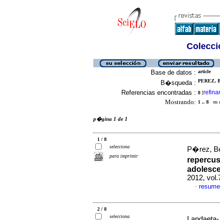
Colecció
Base de datos :
article
PEREZ, B
B�squeda :
Referencias encontradas :
refina
8
[
Mostrando:
1 .. 8
en el
p�gina 1 de 1
1 / 8
selecciona
P�rez, Be
para imprimir
repercus
adolesc
2012, vol
resume
·
2 / 8
selecciona
Landaeta-