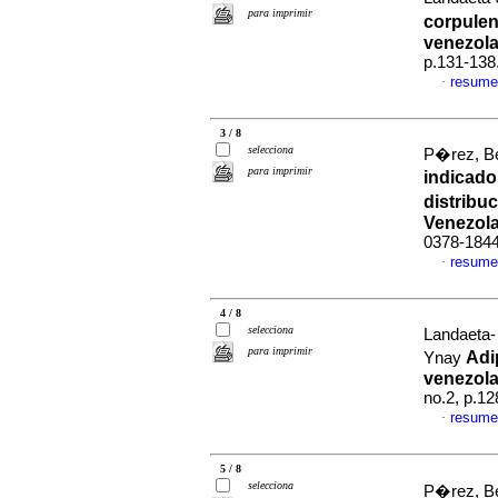
para imprimir
corpulen
venezol
p.131-138
resume
·
3 / 8
selecciona
P�rez, Be
para imprimir
indicado
distribu
Venezol
0378-184
resume
·
4 / 8
selecciona
Landaeta-
para imprimir
Adi
Ynay
venezola
no.2, p.1
resume
·
5 / 8
selecciona
P�rez, B