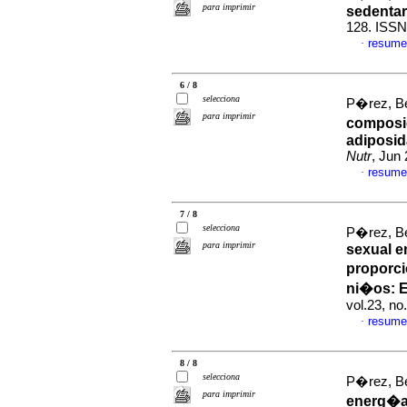
para imprimir
sedenta
128. ISSN
resume
·
6 / 8
selecciona
P�rez, Be
para imprimir
composic
adiposid
Nutr
, Jun
resume
·
7 / 8
selecciona
P�rez, Be
para imprimir
sexual e
proporci
ni�os
:
E
vol.23, n
resume
·
8 / 8
selecciona
P�rez, Be
para imprimir
energ�a-