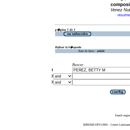
composi
Venez Nut
resume
·
p�gina 1 de 1
Refinar la b�squeda
Base de datos :
article
Buscar
1
2
3
Search engin
BIREME/OPS/OMS - Centro Latinoameric