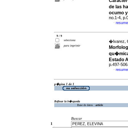
Caracter
de las h
ocumo y
no.1-4, p
resume
·
9 / 9
selecciona
�lvarez, 
para imprimir
Morfolog
qu�micas
Estado 
p.497-506
resume
·
p�gina 1 de 1
Refinar la b�squeda
Base de datos :
article
Buscar
1