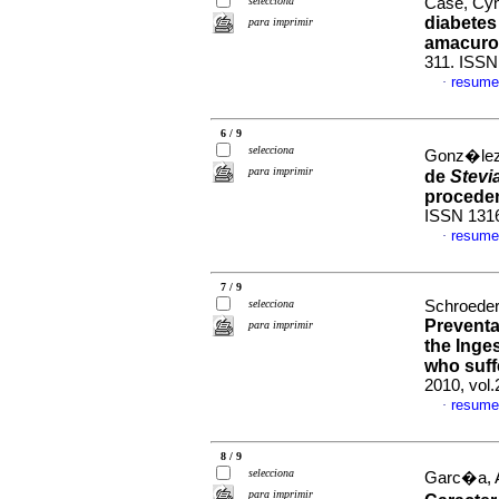
selecciona
Case, Cynt
diabetes 
para imprimir
amacuro
311. ISSN
resume
·
6 / 9
selecciona
Gonz�lez
para imprimir
de
Stevi
procede
ISSN 131
resume
·
7 / 9
selecciona
Schroeder,
Preventa
para imprimir
the Inge
who suff
2010, vol.
resume
·
8 / 9
selecciona
Garc�a, A
para imprimir