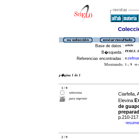
Colecció
Base de datos :
article
PEREZ, E
B�squeda :
Referencias encontradas :
refina
9
[
Mostrando:
1 .. 9
en el
p�gina 1 de 1
1 / 9
selecciona
Ciarfella
para imprimir
E
Elevina
de guapo
preparad
p.210-217
resume
·
2 / 9