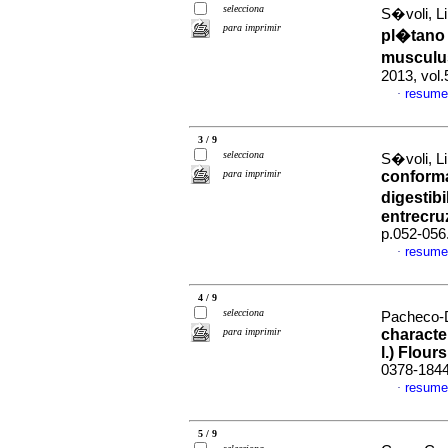
selecciona
S�voli, Li
para imprimir
pl�tano 
musculus
2013, vol
resume
·
3 / 9
selecciona
S�voli, Li
para imprimir
conformac
digestib
entrecru
p.052-056
resume
·
4 / 9
selecciona
Pacheco-D
para imprimir
characte
l.) Flours
0378-184
resume
·
5 / 9