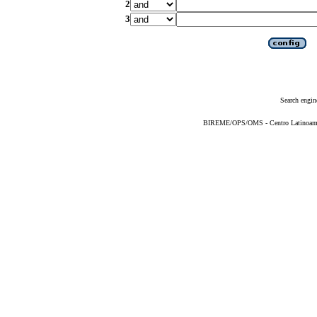
2
3
Search engin
BIREME/OPS/OMS - Centro Latinoameric