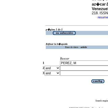
az�car
Venezue
218. ISSN
resume
·
p�gina 1 de 1
Refinar la b�squeda
Base de datos :
article
Buscar
1
2
3
Search engin