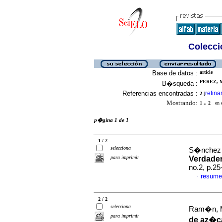
Colecció
Base de datos :
article
PEREZ, M
B�squeda :
Referencias encontradas :
refina
2
[
Mostrando:
1 .. 2
en el
p�gina 1 de 1
1 / 2
selecciona
S�nchez d
para imprimir
Verdade
no.2, p.2
resume
·
2 / 2
selecciona
Ram�n, M
para imprimir
de az�ca