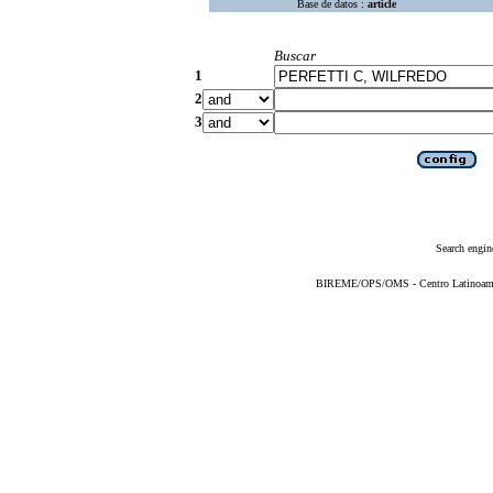
Base de datos :
article
Buscar
1
2
3
Search engin
BIREME/OPS/OMS - Centro Latinoameric