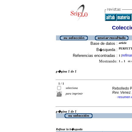
Colecció
Base de datos :
article
PERFETTI
B�squeda :
Referencias encontradas :
refina
1
[
Mostrando:
1 .. 1
en el
p�gina 1 de 1
1 / 1
selecciona
Rebolledo Pu
Rev. Venez.
para imprimir
resumen 
·
p�gina 1 de 1
Refinar la b�squeda