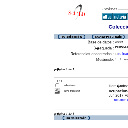
Colecció
Base de datos :
article
PERNALE
B�squeda :
Referencias encontradas :
refina
1
[
Mostrando:
1 .. 1
en el
p�gina 1 de 1
1 / 1
selecciona
Hern�ndez P
ocupacion
para imprimir
Jun 2017, v
resumen 
·
p�gina 1 de 1