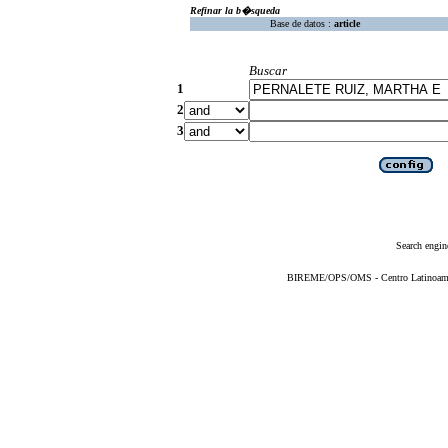
Refinar la b�squeda
Base de datos :
article
Buscar
1
2
3
Search engin
BIREME/OPS/OMS - Centro Latinoameric