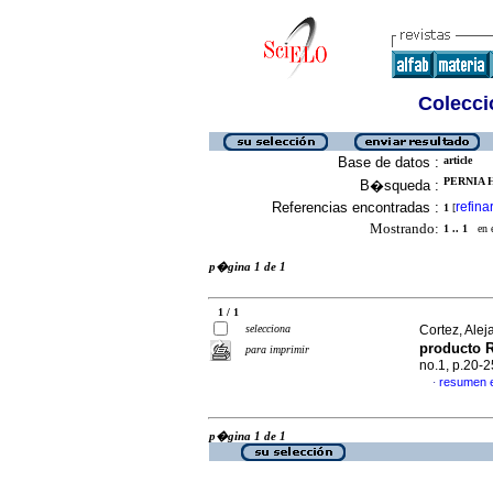
Colecció
Base de datos :
article
PERNIA H
B�squeda :
Referencias encontradas :
refina
1
[
Mostrando:
1 .. 1
en el
p�gina 1 de 1
1 / 1
selecciona
Cortez, Alej
producto
para imprimir
no.1, p.20-
resumen 
·
p�gina 1 de 1