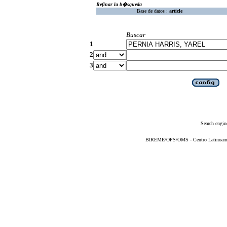
Refinar la b�squeda
Base de datos :
article
Buscar
1
2
3
Search engin
BIREME/OPS/OMS - Centro Latinoameric