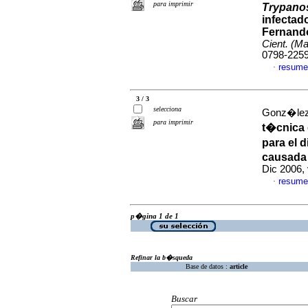
para imprimir
Trypano
infectad
Fernando
Cient. (M
0798-225
resume
·
3 / 3
selecciona
Gonz�lez 
para imprimir
t�cnica 
para el 
causada
Dic 2006,
resume
·
p�gina 1 de 1
Refinar la b�squeda
Base de datos :
article
Buscar