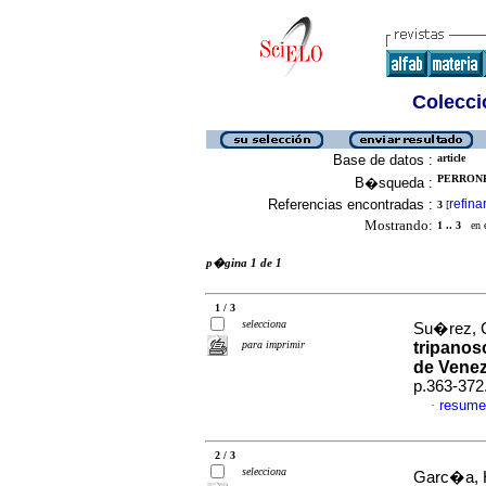
Colecció
Base de datos :
article
PERRONE,
B�squeda :
Referencias encontradas :
refina
3
[
Mostrando:
1 .. 3
en el
p�gina 1 de 1
1 / 3
selecciona
Su�rez, Cl
para imprimir
tripanos
de Vene
p.363-372
resume
·
2 / 3
selecciona
Garc�a, H