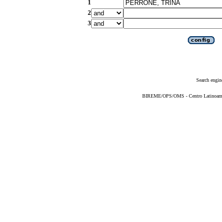
1
2
3
Search engin
BIREME/OPS/OMS - Centro Latinoameric