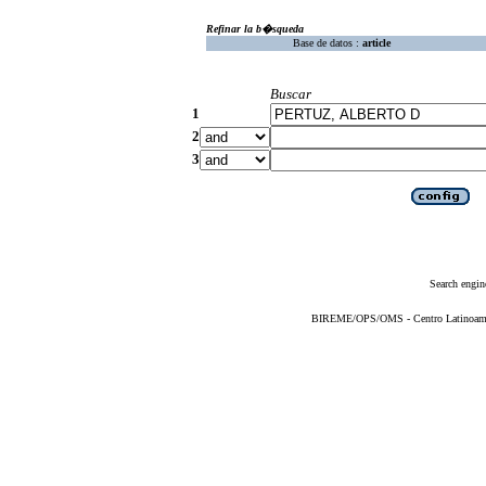
Refinar la b�squeda
Base de datos :
article
Buscar
1
2
3
Search engin
BIREME/OPS/OMS - Centro Latinoameric