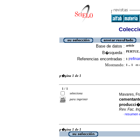
Colecció
Base de datos :
article
PERTUZ, 
B�squeda :
Referencias encontradas :
refina
1
[
Mostrando:
1 .. 1
en el
p�gina 1 de 1
1 / 1
selecciona
Mavares, Fr
cementante
para imprimir
producci�
Rev. Fac. I
resumen 
·
p�gina 1 de 1