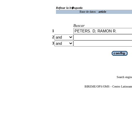
Refinar la b�squeda
Base de datos :
article
Buscar
1
2
3
Search engin
BIREME/OPS/OMS - Centro Latinoameric