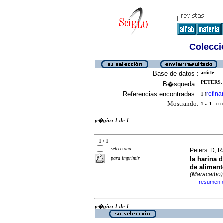
Colecció
Base de datos :
article
PETERS. 
B�squeda :
Referencias encontradas :
refina
1
[
Mostrando:
1 .. 1
en el
p�gina 1 de 1
1 / 1
selecciona
Peters. D, 
para imprimir
la harina 
de aliment
(Maracaibo)
resumen 
·
p�gina 1 de 1