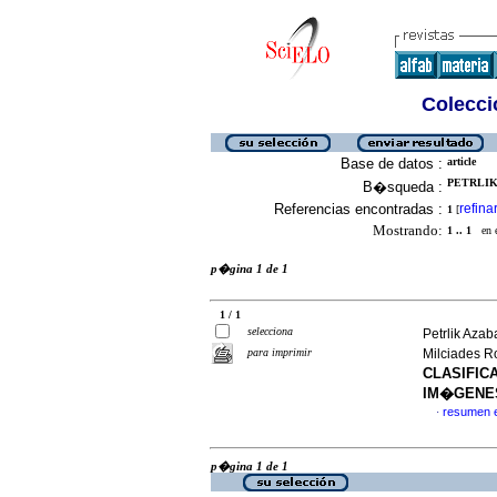
Colecció
Base de datos :
article
PETRLIK
B�squeda :
Referencias encontradas :
refina
1
[
Mostrando:
1 .. 1
en el
p�gina 1 de 1
1 / 1
selecciona
Petrlik Aza
para imprimir
Milciades R
CLASIFIC
IM�GENE
resumen 
·
p�gina 1 de 1