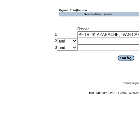
Refinar la b�squeda
Base de datos :
article
Buscar
1
2
3
Search engin
BIREME/OPS/OMS - Centro Latinoameric