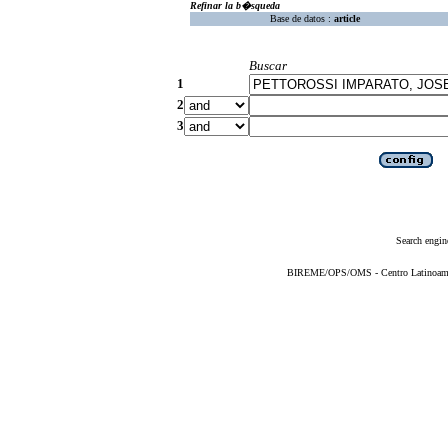
Refinar la b�squeda
Base de datos :
article
Buscar
1
2
3
Search engin
BIREME/OPS/OMS - Centro Latinoameric