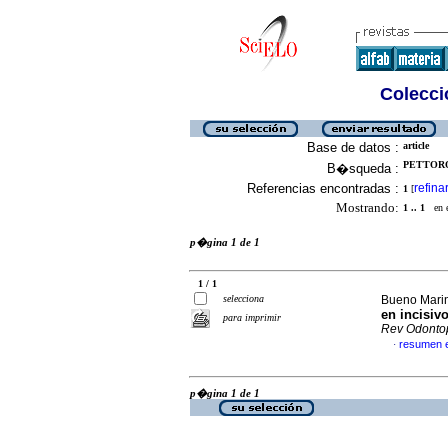
Colecció
Base de datos :
article
PETTORO
B�squeda :
Referencias encontradas :
refina
1
[
Mostrando:
1 .. 1
en el
p�gina 1 de 1
1 / 1
selecciona
Bueno Marin
en incisiv
para imprimir
Rev Odonto
resumen 
·
p�gina 1 de 1