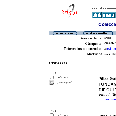
Colecció
Base de datos :
article
PILLPE,
B�squeda :
Referencias encontradas :
refina
2
[
Mostrando:
1 .. 2
en el
p�gina 1 de 1
1 / 2
selecciona
Pillpe, Gu
para imprimir
FUNDAM
DIFICU
Virtual
, D
resume
·
2 / 2
selecciona