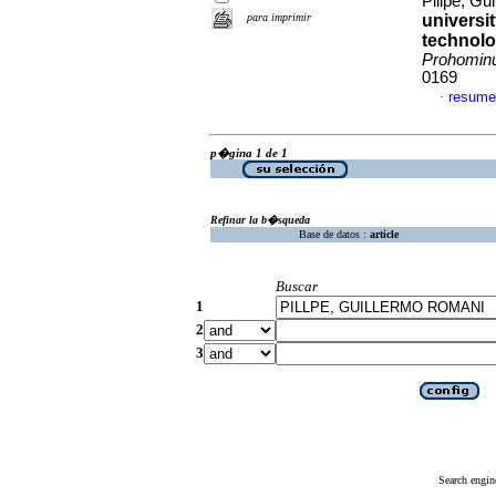
Pillpe, G
para imprimir
universit
technolog
Prohomi
0169
resume
·
p�gina 1 de 1
Refinar la b�squeda
Base de datos :
article
Buscar
1
2
3
Search engin