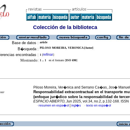
Colección de la biblioteca
Base de datos :
article
PILOSO MOREIRA, VERONICA [Autor]
B�squeda :
erencias encontradas :
refinar
1
[
]
Mostrando:
1 .. 1
en el formato [
ISO 690
]
Piloso Moreira, Ver�nica and Serrano Ca�as, Jos� Manue
Responsabilidad extracontractual en el transporte mu
imir
(enfoque jur�dico sobre la responsabilidad de tercer
ESPACIO ABIERTO
, Jun 2025, vol.34, no.2, p.132-168. ISS
|
resumen en espa�ol
ingl�s
texto en espa�ol
·
·