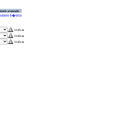
lario avanzado
ulario b�sico