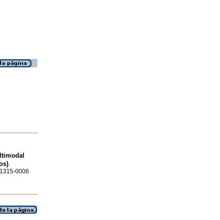
l
ltimodal
os)
.
N 1315-0006