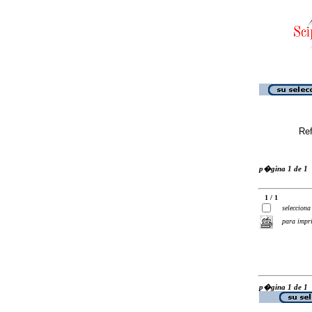
Ref
p�gina 1 de 1
1 / 1
selecciona
para impr
p�gina 1 de 1