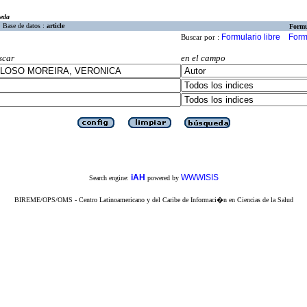
eda
Base de datos :
article
Formu
Formulario libre
Form
Buscar por :
scar
en el campo
iAH
WWWISIS
Search engine:
powered by
BIREME/OPS/OMS - Centro Latinoamericano y del Caribe de Informaci�n en Ciencias de la Salud