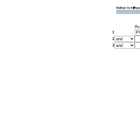
Refinar la b�squ
Bu
1
2
3