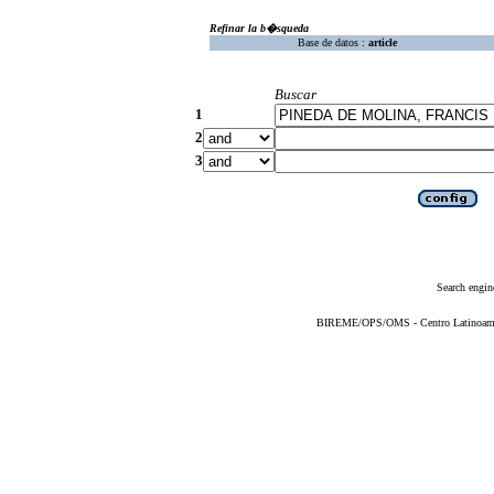
Refinar la b�squeda
Base de datos :
article
Buscar
1
2
3
Search engin
BIREME/OPS/OMS - Centro Latinoameric