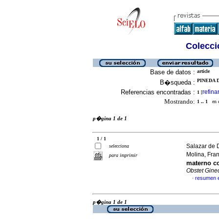
Colecció
Base de datos :
article
PINEDA D
B�squeda :
Referencias encontradas :
refina
1
[
Mostrando:
1 .. 1
en el
p�gina 1 de 1
1 / 1
Salazar de 
selecciona
Molina, Fra
para imprimir
materno c
Obstet Gine
resumen 
·
p�gina 1 de 1