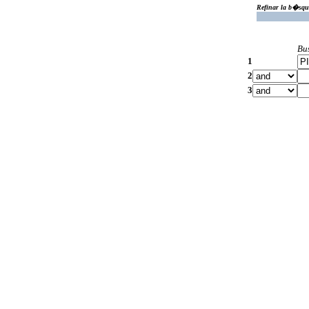
Refinar la b�squ
Bu
1
2
3