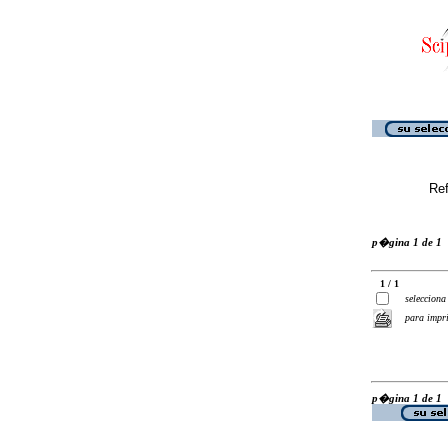
Ref
p�gina 1 de 1
1 / 1
selecciona
para impr
p�gina 1 de 1