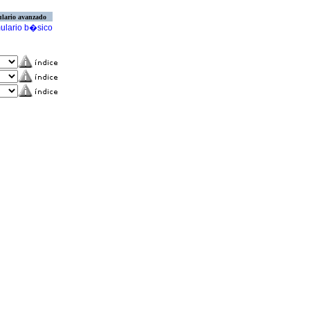
lario avanzado
ulario b�sico