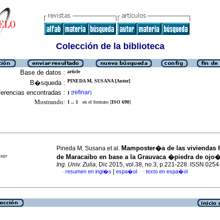
Colección de la biblioteca
Base de datos :
article
PINEDA M, SUSANA [Autor]
B�squeda :
erencias encontradas :
refinar
1
[
]
Mostrando:
1 .. 1
en el formato [
ISO 690
]
Mamposter�a de las viviendas 
Pineda M, Susana et al.
imir
de Maracaibo en base a la Grauvaca �piedra de ojo
Ing. Univ. Zulia
, Dic 2015, vol.38, no.3, p.221-228. ISSN 025
|
resumen en ingl�s
espa�ol
texto en espa�ol
·
·