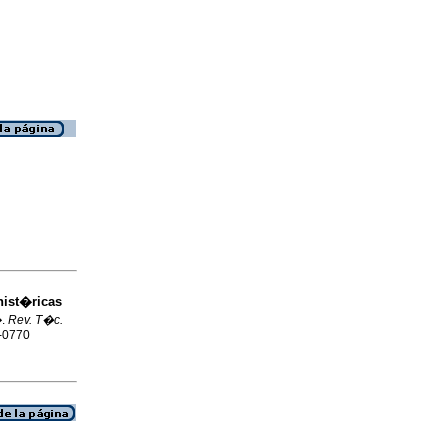
hist�ricas
�
.
Rev. T�c.
4-0770