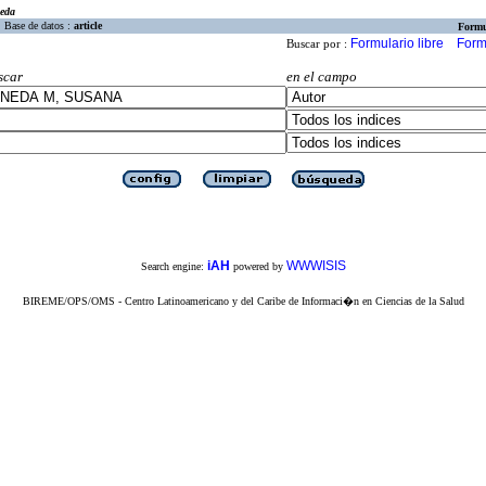
eda
Base de datos :
article
Formu
Formulario libre
Form
Buscar por :
scar
en el campo
iAH
WWWISIS
Search engine:
powered by
BIREME/OPS/OMS - Centro Latinoamericano y del Caribe de Informaci�n en Ciencias de la Salud