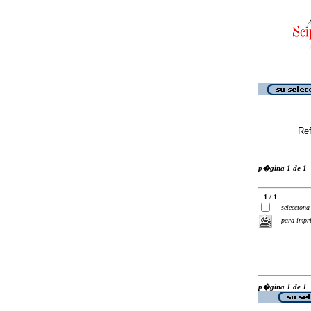
Ref
p�gina 1 de 1
1 / 1
selecciona
para impr
p�gina 1 de 1