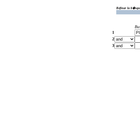
Refinar la b�squ
Bu
1
2
3