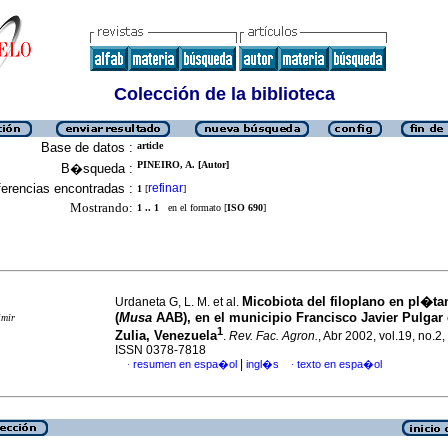
Colección de la biblioteca
Base de datos :
article
PINEIRO, A. [Autor]
B�squeda :
erencias encontradas :
refinar
1
[
]
Mostrando:
1 .. 1
en el formato [
ISO 690
]
Micobiota del filoplano en pl�ta
Urdaneta G, L. M. et al.
(
Musa
AAB), en el municipio Francisco Javier Pulgar 
imir
1
Zulia, Venezuela
.
Rev. Fac. Agron.
, Abr 2002, vol.19, no.2,
ISSN 0378-7818
|
resumen en espa�ol
ingl�s
texto en espa�ol
·
·