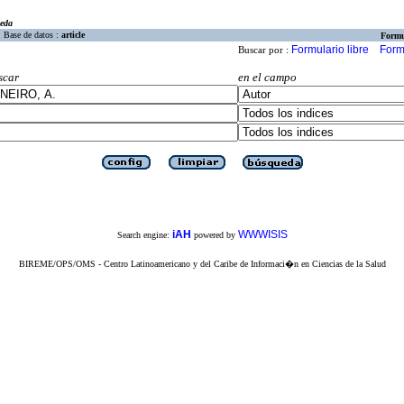
eda
Base de datos :
article
Formu
Formulario libre
Form
Buscar por :
scar
en el campo
iAH
WWWISIS
Search engine:
powered by
BIREME/OPS/OMS - Centro Latinoamericano y del Caribe de Informaci�n en Ciencias de la Salud