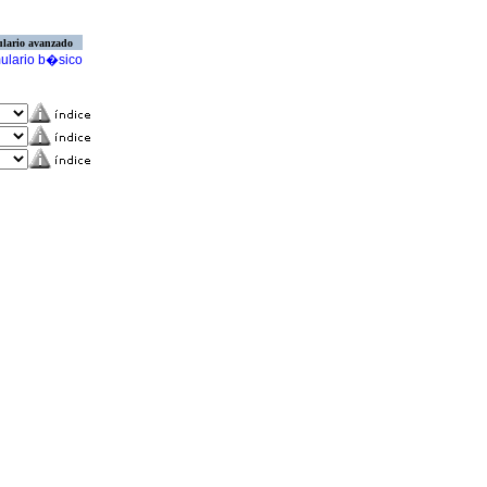
lario avanzado
ulario b�sico