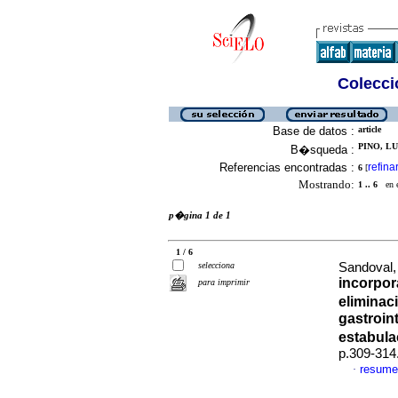
Colecció
Base de datos :
article
PINO, LUZ
B�squeda :
Referencias encontradas :
refina
6
[
Mostrando:
1 .. 6
en el
p�gina 1 de 1
1 / 6
selecciona
Sandoval,
incorpor
para imprimir
elimina
gastroin
estabul
p.309-314
resume
·