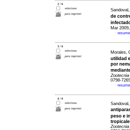
2 / 6
selecciona
Sandoval,
para imprimir
de contr
infectad
Mar 2009,
resume
·
3 / 6
selecciona
Morales, 
para imprimir
utilidad
por nema
mediante
Zootecnia
0798-726
resume
·
4 / 6
selecciona
Sandoval,
para imprimir
antipara
peso e 
tropical
Zootecnia