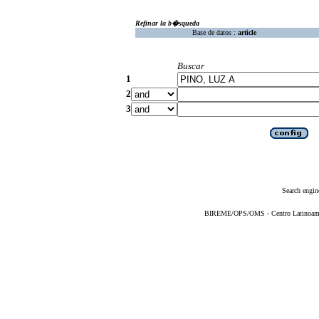
Refinar la b�squeda
Base de datos :
article
Buscar
1
2
3
Search engin
BIREME/OPS/OMS - Centro Latinoameric