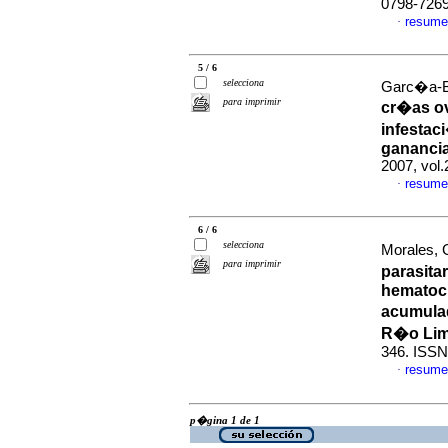
0798-726
resume
·
5 / 6
selecciona
Garc�a-Ba
para imprimir
cr�as ov
infestac
ganancia
2007, vol
resume
·
6 / 6
selecciona
Morales, 
para imprimir
parasita
hematocr
acumulad
R�o Li
346. ISSN
resume
·
p�gina 1 de 1