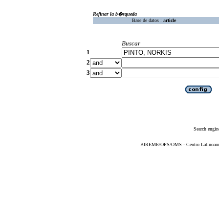
Refinar la b�squeda
Base de datos :
article
Buscar
1
2
3
Search engin
BIREME/OPS/OMS - Centro Latinoameric