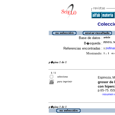
Colecció
Base de datos :
article
PINTO, N
B�squeda :
Referencias encontradas :
refina
1
[
Mostrando:
1 .. 1
en el
p�gina 1 de 1
1 / 1
selecciona
Espinoza, Mi
para imprimir
grosor de 
con hiperc
p.65-75. IS
resumen 
·
p�gina 1 de 1