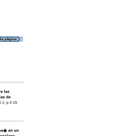
e las
as de
1-2, p.3-19.
ima� en un
nezolano