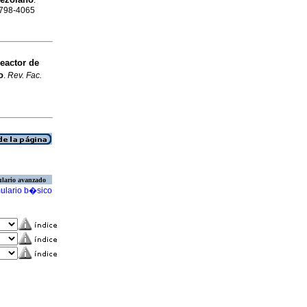
.
 0798-4065
eactor de
o
.
Rev. Fac.
lario avanzado
ulario b�sico