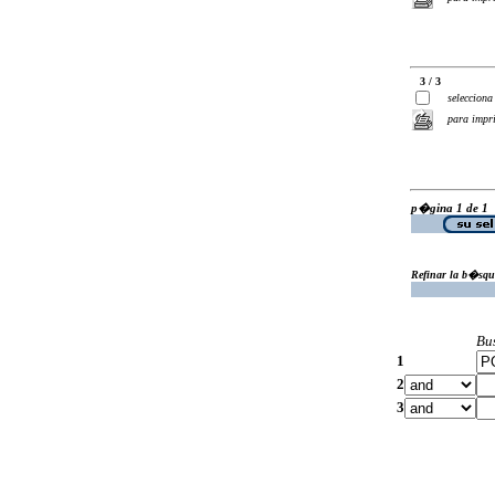
3 / 3
selecciona
para impr
p�gina 1 de 1
Refinar la b�squ
Bu
1
2
3