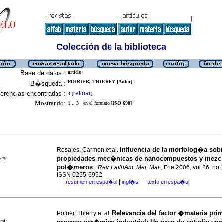
Colección de la biblioteca
Base de datos :
article
POIRIER, THIERRY [Autor]
B�squeda :
erencias encontradas :
refinar
3
[
]
Mostrando:
1 .. 3
en el formato [
ISO 690
]
Influencia de la morfolog�a sobr
Rosales, Carmen et al.
imir
propiedades mec�nicas de nanocompuestos y mezcl
pol�meros
.
Rev. LatinAm. Met. Mat.
, Ene 2006, vol.26, no.
ISSN 0255-6952
|
resumen en espa�ol
ingl�s
texto en espa�ol
·
·
Relevancia del factor �materia pr
Poirier, Thierry et al.
imir
proceso cer�mico industrial
:
Un caso de estudio ve