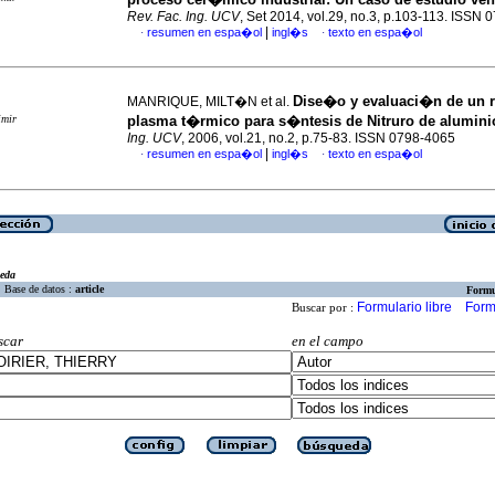
Rev. Fac. Ing. UCV
, Set 2014, vol.29, no.3, p.103-113. ISSN
|
resumen en espa�ol
ingl�s
texto en espa�ol
·
·
Dise�o y evaluaci�n de un r
MANRIQUE, MILT�N et al.
imir
plasma t�rmico para s�ntesis de Nitruro de alumini
Ing. UCV
, 2006, vol.21, no.2, p.75-83. ISSN 0798-4065
|
resumen en espa�ol
ingl�s
texto en espa�ol
·
·
eda
Base de datos :
article
Formu
Formulario libre
Form
Buscar por :
scar
en el campo