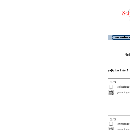
Ref
p�gina 1 de 1
1 / 3
selecciona
para impr
2 / 3
selecciona
para impr