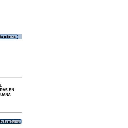
L
ERAS EN
RUANA
.