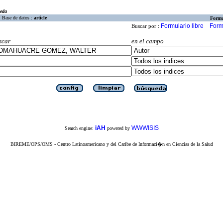
eda
Base de datos :
article
Formu
Formulario libre
Form
Buscar por :
scar
en el campo
iAH
WWWISIS
Search engine:
powered by
BIREME/OPS/OMS - Centro Latinoamericano y del Caribe de Informaci�n en Ciencias de la Salud