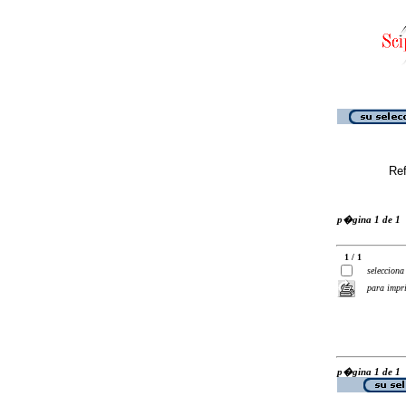
Ref
p�gina 1 de 1
1 / 1
selecciona
para impr
p�gina 1 de 1