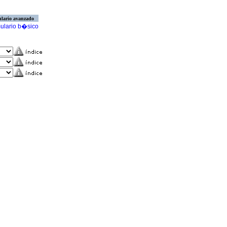
lario avanzado
ulario b�sico