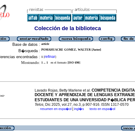
Colección de la biblioteca
Base de datos :
article
POMAHUACRE GOMEZ, WALTER [Autor]
B�squeda :
erencias encontradas :
refinar
1
[
]
Mostrando:
1 .. 1
en el formato [
ISO 690
]
COMPETENCIA DIGITA
Lavado Rojas, Betty Marlene et al.
DOCENTE Y APRENDIZAJE DE LENGUAS EXTRANJ
imir
ESTUDIANTES DE UNA UNIVERSIDAD P�BLICA PE
Telos
, Dic 2025, vol.27, no.3, p.907-916. ISSN 1317-0570
|
resumen en espa�ol
ingl�s
texto en espa�ol
·
·