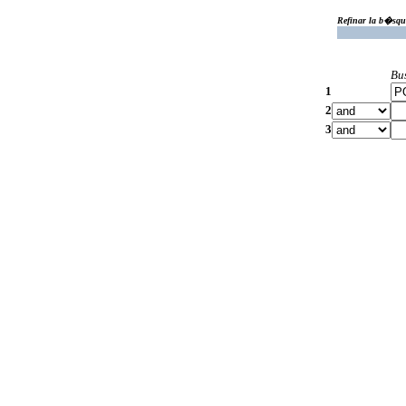
Refinar la b�squ
Bu
1
2
3