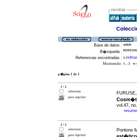
Colecció
Base de datos :
article
PONTONS
B�squeda :
Referencias encontradas :
refina
2
[
Mostrando:
1 .. 2
en el
p�gina 1 de 1
1 / 2
selecciona
FURUSE, A
para imprimir
Cosm�tic
vol.47, n
resume
·
2 / 2
selecciona
Pontons M
para imprimir
est�tico 