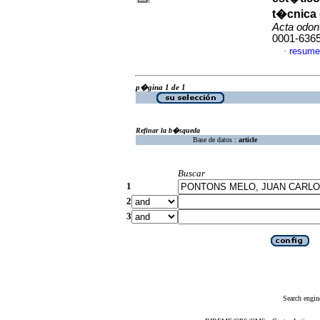
t�cnica 
Acta odon
0001-636
resume
·
p�gina 1 de 1
Refinar la b�squeda
Base de datos :
article
Buscar
1
2
3
Search engin