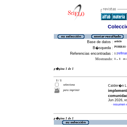
Colecció
Base de datos :
article
PORRAS 
B�squeda :
Referencias encontradas :
refina
1
[
Mostrando:
1 .. 1
en el
p�gina 1 de 1
1 / 1
selecciona
Calder�n L�
para imprimir
implement
comunidade
Jun 2026, v
resumen 
·
p�gina 1 de 1