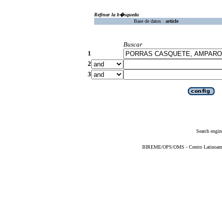
Refinar la b�squeda
Base de datos :
article
Buscar
1
2
3
Search engin
BIREME/OPS/OMS - Centro Latinoameric