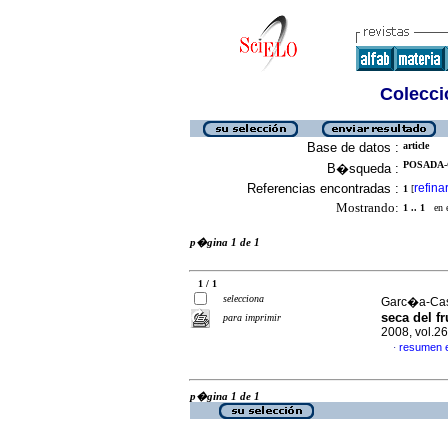
Colecció
Base de datos :
article
POSADA-C
B�squeda :
Referencias encontradas :
refina
1
[
Mostrando:
1 .. 1
en el
p�gina 1 de 1
1 / 1
selecciona
Garc�a-Casti
seca
del f
para imprimir
2008, vol.26
resumen 
·
p�gina 1 de 1