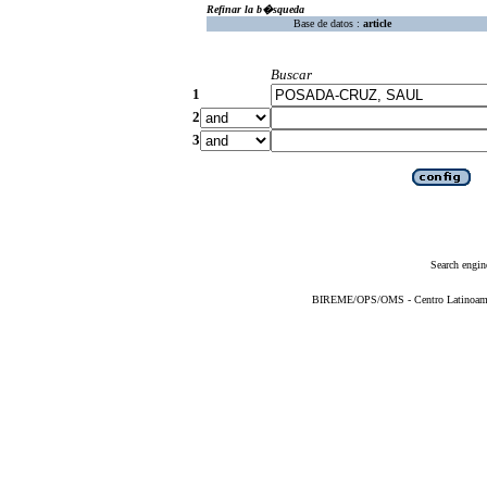
Refinar la b�squeda
Base de datos :
article
Buscar
1
2
3
Search engin
BIREME/OPS/OMS - Centro Latinoameric