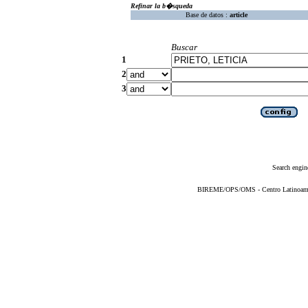
Refinar la b�squeda
Base de datos :
article
Buscar
1
2
3
Search engin
BIREME/OPS/OMS - Centro Latinoameric