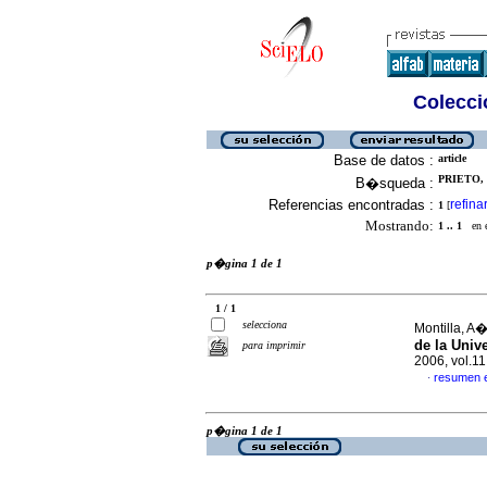
Colecció
Base de datos :
article
PRIETO, 
B�squeda :
Referencias encontradas :
refina
1
[
Mostrando:
1 .. 1
en el
p�gina 1 de 1
1 / 1
selecciona
Montilla, A�
de la Univ
para imprimir
2006, vol.1
resumen 
·
p�gina 1 de 1