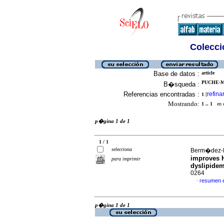
Colecció
Base de datos :
article
PUCHE-ME
B�squeda :
Referencias encontradas :
refina
1
[
Mostrando:
1 .. 1
en el
p�gina 1 de 1
1 / 1
selecciona
Berm�dez-Pi
improves H
para imprimir
dyslipide
0264
resumen 
·
p�gina 1 de 1