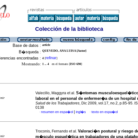
Colección de la biblioteca
Base de datos :
article
QUEVEDO, ANA LUISA [Autor]
B�squeda :
erencias encontradas :
refinar
4
[
]
Mostrando:
1 .. 4
en el formato [
ISO 690
]
S�ntomas musculoesquel�tico
Valecillo, Maggyra et al.
imir
laboral en el personal de enfermer�a de un hospital m
Salud de los Trabajadores
, Dic 2009, vol.17, no.2, p.85-95. 
0138
|
resumen en espa�ol
ingl�s
texto en espa�ol
·
·
Valoraci�n postural y riesgo d
Troconis, Fernando et al.
imir
m�sculo esquel�tica en trabajadores de
una plataf