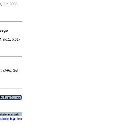
s
, Jun 2008,
iesgo
4, no.1, p.61-
st. cl�n
, Set
lario avanzado
ulario b�sico