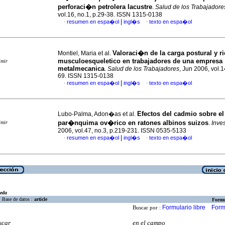
perforaci�n petrolera
lacustre
.
Salud de los Trabajadore
vol.16, no.1, p.29-38. ISSN 1315-0138
|
resumen en espa�ol
ingl�s
texto en espa�ol
·
·
Valoraci�n de la carga postural y r
Montiel, Maria et al.
musculoesqueletico en trabajadores de una empresa
imir
metalmecanica
.
Salud de los Trabajadores
, Jun 2006, vol.1
69. ISSN 1315-0138
|
resumen en espa�ol
ingl�s
texto en espa�ol
·
·
Efectos del cadmio sobre el
Lubo-Palma, Adon�as et al.
par�nquima ov�rico en ratones albinos suizos
imir
.
Inve
2006, vol.47, no.3, p.219-231. ISSN 0535-5133
|
resumen en espa�ol
ingl�s
texto en espa�ol
·
·
eda
Base de datos :
article
Formu
Formulario libre
Form
Buscar por :
scar
en el campo