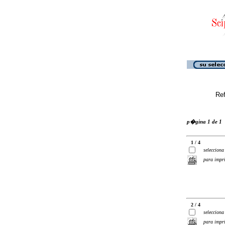
Ref
p�gina 1 de 1
1 / 4
selecciona
para impr
2 / 4
selecciona
para impr