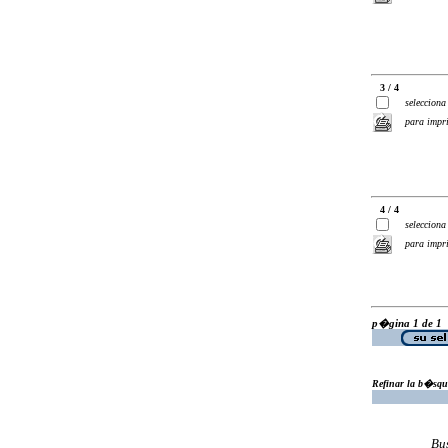
3 / 4
selecciona
para impr
4 / 4
selecciona
para impr
p�gina 1 de 1
Refinar la b�squ
Bu