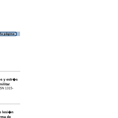
s y estr�s
ilitar
.
ISSN 1315-
e lesi�n
orma de