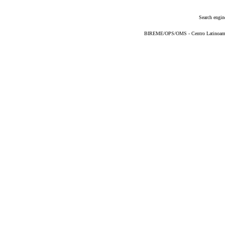
Search engin
BIREME/OPS/OMS - Centro Latinoameric