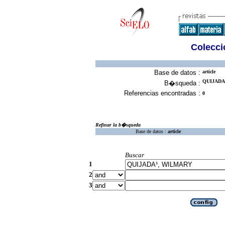
Colecció
Base de datos :
article
QUIJADA¹
B�squeda :
Referencias encontradas :
0
Refinar la b�squeda
Base de datos :
article
Buscar
1
2
3