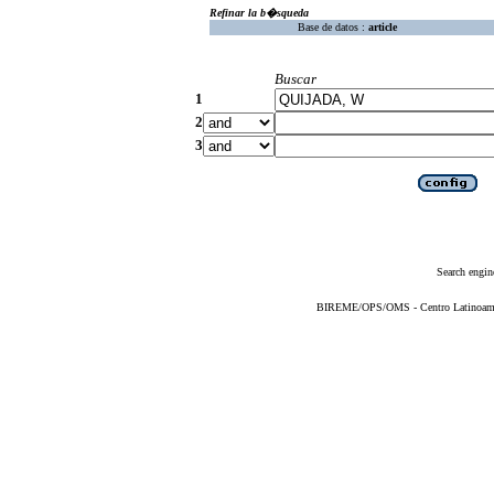
Refinar la b�squeda
Base de datos :
article
Buscar
1
2
3
Search engin
BIREME/OPS/OMS - Centro Latinoameric