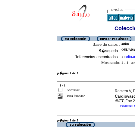
Colecció
Base de datos :
article
QUIJADA,
B�squeda :
Referencias encontradas :
refina
1
[
Mostrando:
1 .. 1
en el
p�gina 1 de 1
1 / 1
selecciona
Romero V, E 
para imprimir
Cardiovasc
AVFT
, Ene 
resumen 
·
p�gina 1 de 1