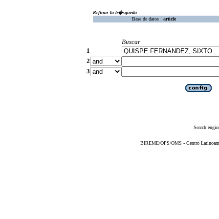
Refinar la b�squeda
Base de datos :
article
Buscar
1
2
3
Search engin
BIREME/OPS/OMS - Centro Latinoameric