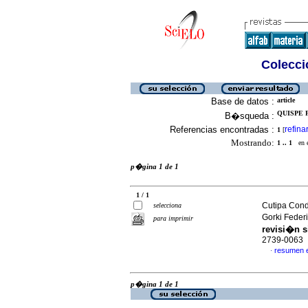
Colecció
Base de datos :
article
QUISPE 
B�squeda :
Referencias encontradas :
refina
1
[
Mostrando:
1 .. 1
en el
p�gina 1 de 1
1 / 1
Cutipa Cond
selecciona
Gorki Feder
para imprimir
revisi�n 
2739-0063
resumen 
·
p�gina 1 de 1