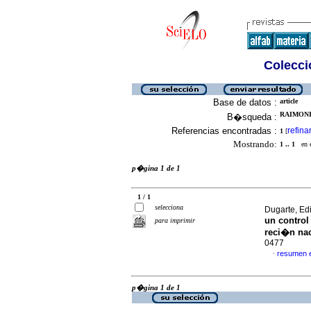
Colecció
Base de datos :
article
RAIMONID
B�squeda :
Referencias encontradas :
refina
1
[
Mostrando:
1 .. 1
en el
p�gina 1 de 1
1 / 1
selecciona
Dugarte, Ed
un control
para imprimir
reci�n na
0477
resumen 
·
p�gina 1 de 1