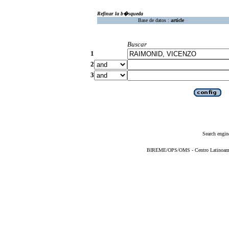
Refinar la b�squeda
Base de datos :
article
Buscar
1
2
3
Search engin
BIREME/OPS/OMS - Centro Latinoameric