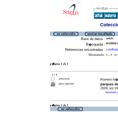
Colecció
Base de datos :
article
RAMIREZ 
B�squeda :
Referencias encontradas :
refina
1
[
Mostrando:
1 .. 1
en el
p�gina 1 de 1
1 / 1
selecciona
Romero N��
para imprimir
parques d
2009, vol.1
resumen 
·
p�gina 1 de 1