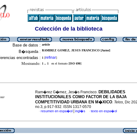
Colección de la biblioteca
Base de datos :
article
RAMIREZ GOMEZ, JESUS FRANCISCO [Autor]
B�squeda :
erencias encontradas :
refinar
1
[
]
Mostrando:
1 .. 1
en el formato [
ISO 690
]
DEBILIDADES
Ram�rez G�mez, Jes�s Francisco.
INSTITUCIONALES COMO FACTOR DE LA BAJA
imir
COMPETITIVIDAD URBANA EN M�XICO
.
Telos
, Dic 202
no.3, p.917-932. ISSN 1317-0570
|
resumen en espa�ol
ingl�s
texto en espa�ol
·
·