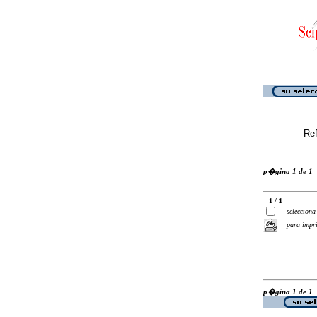
Ref
p�gina 1 de 1
1 / 1
selecciona
para impr
p�gina 1 de 1