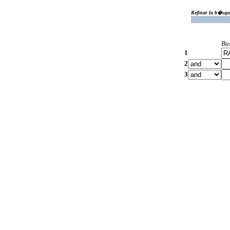
Refinar la b�squ
Bu
1
2
3