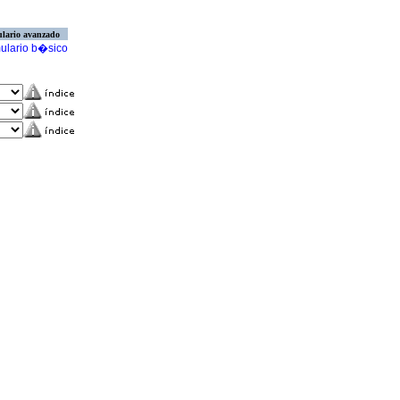
lario avanzado
ulario b�sico