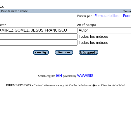
eda
Base de datos :
article
Formu
Formulario libre
Form
Buscar por :
scar
en el campo
iAH
WWWISIS
Search engine:
powered by
BIREME/OPS/OMS - Centro Latinoamericano y del Caribe de Informaci�n en Ciencias de la Salud