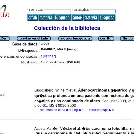
Colección de la biblioteca
Base de datos :
article
RAMIREZ, ANA K [Autor]
B�squeda :
erencias encontradas :
refinar
2
[
]
Mostrando:
1 .. 2
en el formato [
ISO 690
]
Adenocarcinoma g�strico y ga
Guggisberg, Wilhelm et al.
imir
qu�stica profunda en una paciente con historia de ga
cr�nica y uso continuado de aines
.
Gen
, Mar 2009, vol.
p.60-61. ISSN 0016-3503
|
resumen en espa�ol
ingl�s
texto en espa�ol
·
·
�Es carcinoma lobulillar inf
Acosta Mar�n, V�ctor et al.
igual a carcinoma ductal infiltrante? Seguimiento a l
imir