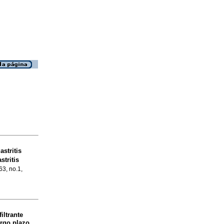
stritis
stritis
63, no.1,
iltrante
argo plazo
.