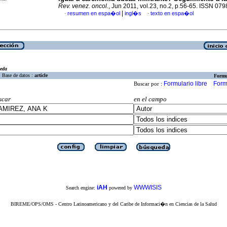
Rev. venez. oncol.
, Jun 2011, vol.23, no.2, p.56-65. ISSN 07
|
resumen en espa�ol
ingl�s
texto en espa�ol
·
·
eda
Base de datos :
article
Formu
Formulario libre
Form
Buscar por :
scar
en el campo
iAH
WWWISIS
Search engine:
powered by
BIREME/OPS/OMS - Centro Latinoamericano y del Caribe de Informaci�n en Ciencias de la Salud