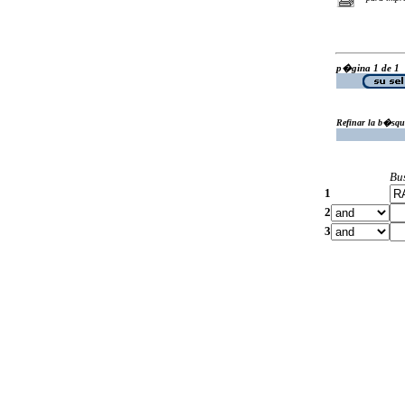
p�gina 1 de 1
Refinar la b�squ
Bu
1
2
3