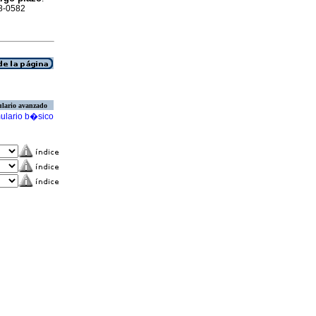
98-0582
lario avanzado
ulario b�sico