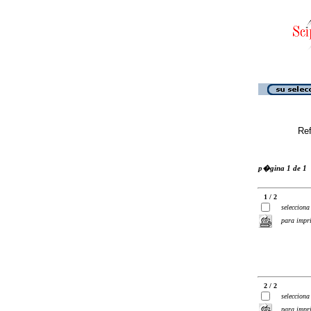
Ref
p�gina 1 de 1
1 / 2
selecciona
para impr
2 / 2
selecciona
para impr