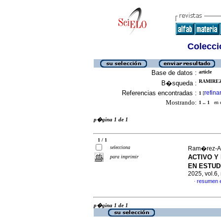
Colecció
Base de datos :
article
RAMIREZ
B�squeda :
Referencias encontradas :
refina
1
[
Mostrando:
1 .. 1
en el
p�gina 1 de 1
1 / 1
selecciona
Ram�rez-Are
ACTIVO Y
para imprimir
EN ESTUD
2025, vol.6
resumen 
·
p�gina 1 de 1