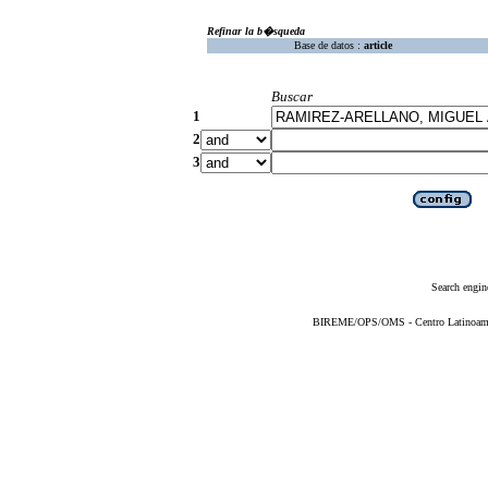
Refinar la b�squeda
Base de datos :
article
Buscar
1
2
3
Search engin
BIREME/OPS/OMS - Centro Latinoameric