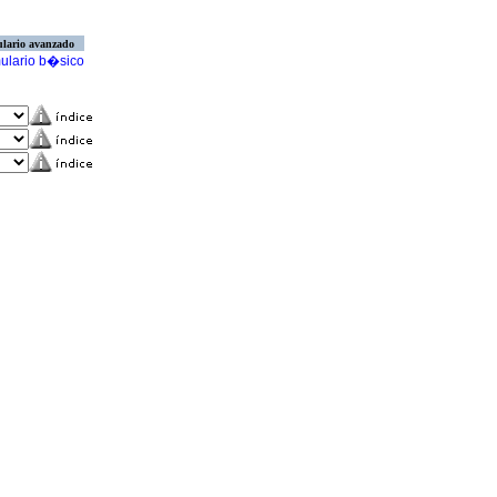
lario avanzado
ulario b�sico