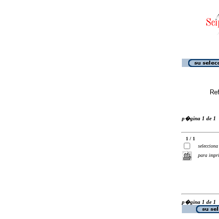
Ref
p�gina 1 de 1
1 / 1
selecciona
para impr
p�gina 1 de 1