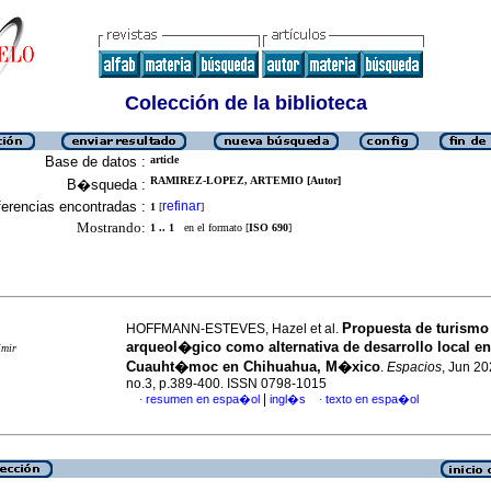
Colección de la biblioteca
Base de datos :
article
RAMIREZ-LOPEZ, ARTEMIO [Autor]
B�squeda :
erencias encontradas :
refinar
1
[
]
Mostrando:
1 .. 1
en el formato [
ISO 690
]
Propuesta de turismo
HOFFMANN-ESTEVES, Hazel et al.
arqueol�gico como alternativa de desarrollo local en
imir
Cuauht�moc en Chihuahua, M�xico
.
Espacios
, Jun 20
no.3, p.389-400. ISSN 0798-1015
|
resumen en espa�ol
ingl�s
texto en espa�ol
·
·