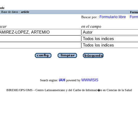
eda
Base de datos :
article
Formu
Formulario libre
Form
Buscar por :
scar
en el campo
iAH
WWWISIS
Search engine:
powered by
BIREME/OPS/OMS - Centro Latinoamericano y del Caribe de Informaci�n en Ciencias de la Salud