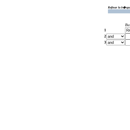
Refinar la b�squ
Bu
1
2
3