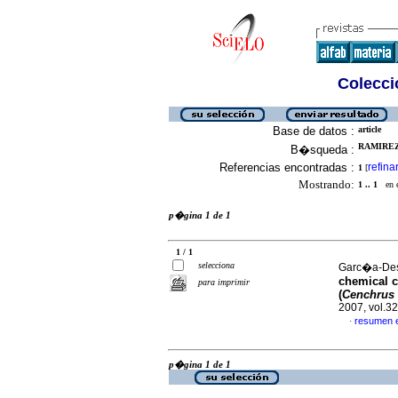
Colecció
Base de datos :
article
RAMIREZ
B�squeda :
Referencias encontradas :
refina
1
[
Mostrando:
1 .. 1
en el
p�gina 1 de 1
1 / 1
selecciona
Garc�a-Des
chemical c
para imprimir
(
Cenchrus c
2007, vol.3
resumen 
·
p�gina 1 de 1