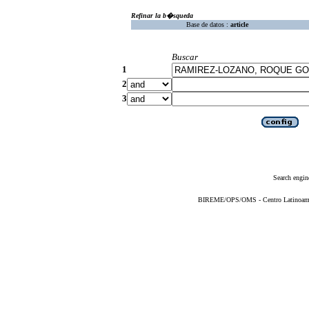
Refinar la b�squeda
Base de datos :
article
Buscar
1
2
3
Search engin
BIREME/OPS/OMS - Centro Latinoameric