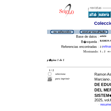
Colecció
Base de datos :
article
RAMON A
B�squeda :
Referencias encontradas :
refina
2
[
Mostrando:
1 .. 2
en el
p�gina 1 de 1
1 / 2
Ramon Ast
selecciona
para imprimir
Marciano
DE EDU
DEL ME
SISTEM
2025, vol
resume
·