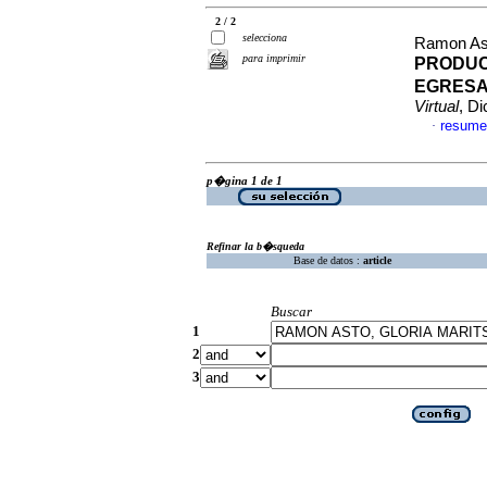
2 / 2
selecciona
Ramon Ast
para imprimir
PRODUC
EGRESA
Virtual
, D
resume
·
p�gina 1 de 1
Refinar la b�squeda
Base de datos :
article
Buscar
1
2
3