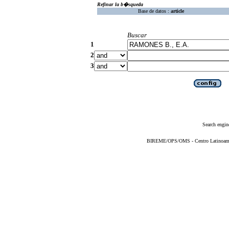
Refinar la b�squeda
Base de datos :
article
Buscar
1
2
3
Search engin
BIREME/OPS/OMS - Centro Latinoameric