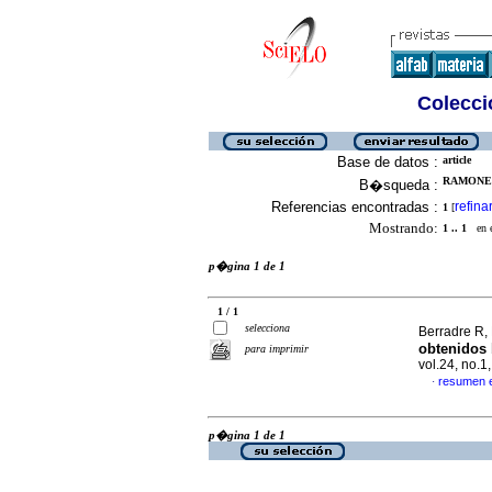
Colecció
Base de datos :
article
RAMONES 
B�squeda :
Referencias encontradas :
refina
1
[
Mostrando:
1 .. 1
en el
p�gina 1 de 1
1 / 1
selecciona
Berradre R, 
obtenidos 
para imprimir
vol.24, no.
resumen 
·
p�gina 1 de 1