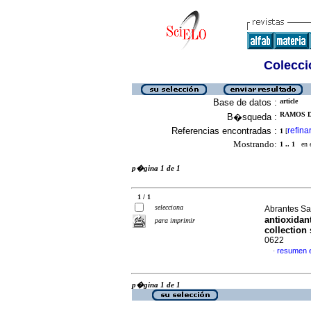
Colecció
Base de datos :
article
RAMOS D
B�squeda :
Referencias encontradas :
refina
1
[
Mostrando:
1 .. 1
en el
p�gina 1 de 1
1 / 1
selecciona
Abrantes Sa
antioxidan
para imprimir
collection 
0622
resumen 
·
p�gina 1 de 1