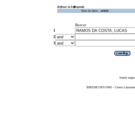
Refinar la b�squeda
Base de datos :
article
Buscar
1
2
3
Search engin
BIREME/OPS/OMS - Centro Latinoameric